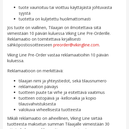
tuote vaurioituu tai vioittuu käyttäjästä johtuvasta
syystä
tuotetta on kuljetettu huolimattomasti
Jos tuote on viallinen, Tilaajan on ilmoitettava siitä
viimeistään 10 päivän kuluessa Viking Line Pre-Orderille.
Reklamaatio on toimitettava kirjallisesti
sähköpostiosoitteeseen
preorder@vikingline.com
.
Viking Line Pre-Order vastaa reklamaatioihin 10 päivän
kuluessa.
Reklamaatioon on merkittävä:
tilaajan nimi ja yhteystiedot, sekä tilausnumero
reklamaation päiväys
tuotteen puute tai virhe ja esitettävä vaatimus
tuotteen ostopäivä ja -kellonaika ja kopio
tilausvahvistuksesta
valokuva virheellisestä tuotteesta
Mikäli reklamaatio on aiheellinen, Viking Line siirtää
tuotteesta maksetun summan Tilaajalle viimeistään 30