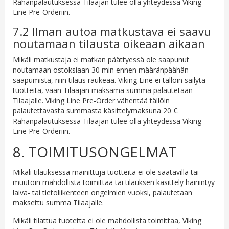
Rahanpalautuksessa Tilaajan tulee olla yhteydessä Viking
Line Pre-Orderiin.
7.2 Ilman autoa matkustava ei saavu
noutamaan tilausta oikeaan aikaan
Mikäli matkustaja ei matkan päättyessä ole saapunut
noutamaan ostoksiaan 30 min ennen määränpäähän
saapumista, niin tilaus raukeaa. Viking Line ei tällöin säilytä
tuotteita, vaan Tilaajan maksama summa palautetaan
Tilaajalle. Viking Line Pre-Order vähentää tällöin
palautettavasta summasta käsittelymaksuna 20 €.
Rahanpalautuksessa Tilaajan tulee olla yhteydessä Viking
Line Pre-Orderiin.
8. TOIMITUSONGELMAT
Mikäli tilauksessa mainittuja tuotteita ei ole saatavilla tai
muutoin mahdollista toimittaa tai tilauksen käsittely häiriintyy
laiva- tai tietoliikenteen ongelmien vuoksi, palautetaan
maksettu summa Tilaajalle.
Mikäli tilattua tuotetta ei ole mahdollista toimittaa, Viking