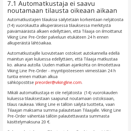
7.1 Automatkustaja ei saavu
noutamaan tilausta oikeaan aikaan
Automatkustajien tilauksia säilytetään korkeintaan neljätoista
(14) vuorokautta alkuperäisessä tilauksessa merkitystä
päivämäärästä alkaen edellyttäen, että Tilaaja on ilmoittanut
Viking Line Pre-Order palveluun etukäteen 24 h ennen
alkuperäistä lähtöaikaa.
Automatkustajille luovutetaan ostokset autokannella edellä
mainitun ajan kuluessa edellyttäen, että Tilaaja matkustaa
ko. aikana autolla. Uuden matkan ajankohta on ilmoitettava
Viking Line Pre-Order - myyntipisteeseen viimeistään 24 h
tuntia ennen matkan alkua
sähköpostitse
preorder@vikingline.com
.
Mikäli automatkustaja ei ole neljätoista (14) vuorokauden
kuluessa tilauksestaan saapunut noutamaan ostoksiaan,
tilaus raukeaa. Viking Line ei tällöin säilytä tuotteita, vaan
Tilaajan maksama summa palautetaan Tilaajalle. Viking Line
Pre-Order vähentää tällöin palautettavasta summasta
käsittelymaksuna 20 €.