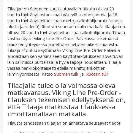
Tilaajan on Suomeen suuntautuvalla matkalla oltava 20
vuotta täyttänyt ostaessaan väkeviä alkoholijuomia ja 18
vuotta täyttänyt ostaessaan mietoja alkoholijuomia (viinejä,
olutta ja siideriä). Ruotsiin suuntautuvalla matkalla tilaajan on
oltava 20 vuotta täyttänyt ostaessaan alkoholijuomia. Tilaaja
vastaa täysin Viking Line Pre-Order Palvelussa tekemänsä
tilauksen yhteydessä annettujen tietojen oikeellisuudesta.
Tilaaja sitoutuu käyttämään Viking Line Pre-Order Palvelua
ainoastaan sen varsinaiseen käyttötarkoitukseen soveltuvan
lain sallimissa puitteissa ja hyviä tapoja noudattaen. Tilaaja
vastaa henkilökohtaisesti edellä mainittujenkohtien
laiminlyömisestä. Katso
Suomen tulli
ja
Ruotsin tulli
.
Tilaajalla tulee olla voimassa oleva
matkavaraus. Viking Line Pre-Order -
tilauksen tekemisen edellytyksenä on,
että Tilaaja matkustaa tilauksessa
ilmoittamallaan matkalla.
Tilausta tehdessään tilaajan on annettava seuraavat tiedot: