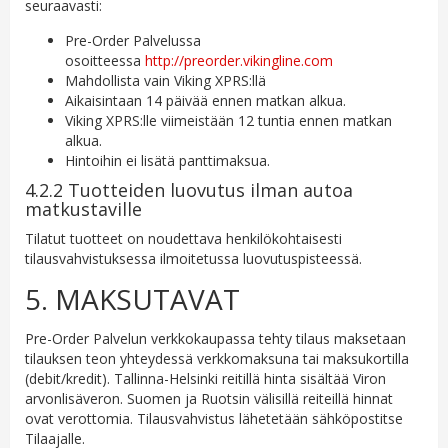
seuraavasti:
Pre-Order Palvelussa
osoitteessa
http://preorder.vikingline.com
Mahdollista vain Viking XPRS:llä
Aikaisintaan 14 päivää ennen matkan alkua.
Viking XPRS:lle viimeistään 12 tuntia ennen matkan
alkua.
Hintoihin ei lisätä panttimaksua.
4.2.2 Tuotteiden luovutus ilman autoa
matkustaville
Tilatut tuotteet on noudettava henkilökohtaisesti
tilausvahvistuksessa ilmoitetussa luovutuspisteessä.
5. MAKSUTAVAT
Pre-Order Palvelun verkkokaupassa tehty tilaus maksetaan
tilauksen teon yhteydessä verkkomaksuna tai maksukortilla
(debit/kredit). Tallinna-Helsinki reitillä hinta sisältää Viron
arvonlisäveron. Suomen ja Ruotsin välisillä reiteillä hinnat
ovat verottomia. Tilausvahvistus lähetetään sähköpostitse
Tilaajalle.