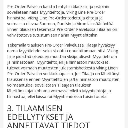
Pre-Order Palvelun kautta tehtyihin tilauksiin ja ostoihin
sovelletaan näitä Myyntiehtoja, Viking Line Pre-Order
hinnastoa, Viking Line Pre-Order todettuja ehtoja ja
voimassa olevaa Suomen, Ruotsin ja Viron lainsäädäntöä.
Ennen tilauksen tekemistä Pre-Order Palvelussa Tilaajan on
vahvistettava tutustumisen näihin Myyntiehtoihin.
Tekemällä tilauksen Pre-Order Palvelussa Tilaaja hyväksyy
nämä Myyntiehdot sekä sitoutuu noudattamaan niitä. Viking
Line pidättää oikeuden muuttaa yksipuolisesti Myyntiehtoja
ja hinnastoaan. Myyntiehtojen ja hinnaston muutokset
tulevat voimaan muutosten julkistamishetkestä Viking Linen
Pre-Order Palvelun verkkokaupassa. Jos Tilaaja on lähettänyt
tilauksensa ennen Myyntiehtojen ja/tai hinnaston muutosten
voimaantuloa, sovelletaan Tilaajaan tilauksen
lähettämisajankohtana voimassa olleita Myyntiehtoja ja
hinnastoa, ellei laissa tai Myyntiehdoissa toisin todeta.
3. TILAAMISEN
EDELLYTYKSET JA
ANNETTAVAT TIEDOT