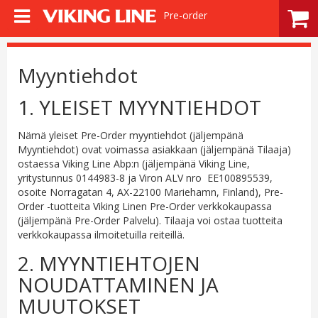
Pre-order
Myyntiehdot
1. YLEISET MYYNTIEHDOT
Nämä yleiset Pre-Order myyntiehdot (jäljempänä
Myyntiehdot) ovat voimassa asiakkaan (jäljempänä Tilaaja)
ostaessa Viking Line Abp:n (jäljempänä Viking Line,
yritystunnus 0144983-8 ja Viron ALV nro EE100895539,
osoite Norragatan 4, AX-22100 Mariehamn, Finland), Pre-
Order -tuotteita Viking Linen Pre-Order verkkokaupassa
(jäljempänä Pre-Order Palvelu). Tilaaja voi ostaa tuotteita
verkkokaupassa ilmoitetuilla reiteillä.
2. MYYNTIEHTOJEN
NOUDATTAMINEN JA
MUUTOKSET