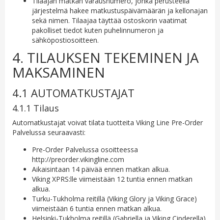
Tilaajan matkan varausnumero, jonka perusteella
järjestelmä hakee matkustuspäivämäärän ja kellonajan
sekä nimen. Tilaajaa täyttää ostoskorin vaatimat
pakolliset tiedot kuten puhelinnumeron ja
sähköpostiosoitteen.
4. TILAUKSEN TEKEMINEN JA
MAKSAMINEN
4.1 AUTOMATKUSTAJAT
4.1.1 Tilaus
Automatkustajat voivat tilata tuotteita Viking Line Pre-Order
Palvelussa seuraavasti:
Pre-Order Palvelussa osoitteessa
http://preorder.vikingline.com
Aikaisintaan 14 päivää ennen matkan alkua.
Viking XPRS:lle viimeistään 12 tuntia ennen matkan
alkua.
Turku-Tukholma reitillä (Viking Glory ja Viking Grace)
viimeistään 6 tuntia ennen matkan alkua.
Helsinki-Tukholma reitillä (Gabriella ja Viking Cinderella)