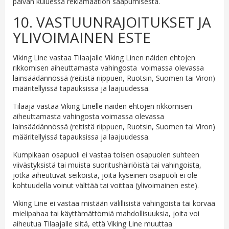
päivän kuluessa reklamaation saapumisesta.
10. VASTUUNRAJOITUKSET JA
YLIVOIMAINEN ESTE
Viking Line vastaa Tilaajalle Viking Linen näiden ehtojen
rikkomisen aiheuttamasta vahingosta voimassa olevassa
lainsäädännössä (reitistä riippuen, Ruotsin, Suomen tai Viron)
määritellyissä tapauksissa ja laajuudessa.
Tilaaja vastaa Viking Linelle näiden ehtojen rikkomisen
aiheuttamasta vahingosta voimassa olevassa
lainsäädännössä (reitistä riippuen, Ruotsin, Suomen tai Viron)
määritellyissä tapauksissa ja laajuudessa.
Kumpikaan osapuoli ei vastaa toisen osapuolen suhteen
viivästyksistä tai muista suoritushäiriöistä tai vahingoista,
jotka aiheutuvat seikoista, joita kyseinen osapuoli ei ole
kohtuudella voinut välttää tai voittaa (ylivoimainen este).
Viking Line ei vastaa mistään välillisistä vahingoista tai korvaa
mielipahaa tai käyttämättömiä mahdollisuuksia, joita voi
aiheutua Tilaajalle siitä, että Viking Line muuttaa