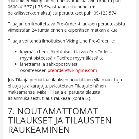
muutokset Viking Linen matkavarauspalvelun kautta puh.
0600-41577 (1,75 €/vastaanotettu puhelu +
paikallisverkkomaksu) tai peruutukset puh. 09-123 574.
Tilaajan on ilmoitettava Pre-Order -tilauksen peruutuksista
viimeistään 24 tuntia ennen alkuperäisen matkan alkua.
Tilaaja voi tehdä ilmoituksen Viking Line Pre-Orderille:
käymällä henkilökohtaisesti laivan Pre-Order –
myyntipisteessä / Taxfree myymälässä tai
lähettämällä sähköpostiviesti
osoitteeseen
preorder@vikingline.com
Jos Tilaaja peruuttaa tilauksen noudattaen yllä mainittuja
ehtoja ja aikarajoja, palautetaan Tilaajalle hänen
maksamansa. Mikäli Tilaaja ei peruuta tilausta
asianmukaisesti, tilaus raukeaa (kohta 6.).
7. NOUTAMATTOMAT
TILAUKSET JA TILAUSTEN
RAUKEAMINEN