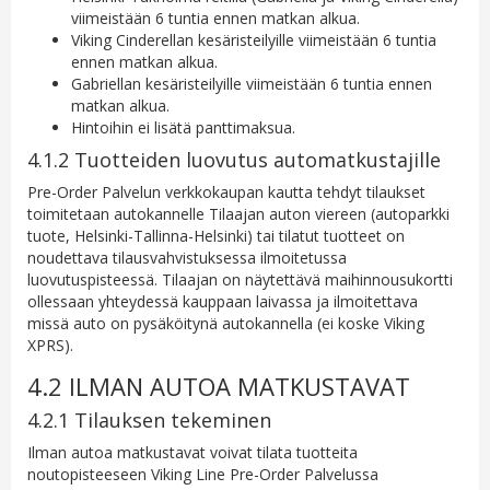
viimeistään 6 tuntia ennen matkan alkua.
Viking Cinderellan kesäristeilyille viimeistään 6 tuntia
ennen matkan alkua.
Gabriellan kesäristeilyille viimeistään 6 tuntia ennen
matkan alkua.
Hintoihin ei lisätä panttimaksua.
4.1.2 Tuotteiden luovutus automatkustajille
Pre-Order Palvelun verkkokaupan kautta tehdyt tilaukset
toimitetaan autokannelle Tilaajan auton viereen (autoparkki
tuote, Helsinki-Tallinna-Helsinki) tai tilatut tuotteet on
noudettava tilausvahvistuksessa ilmoitetussa
luovutuspisteessä. Tilaajan on näytettävä maihinnousukortti
ollessaan yhteydessä kauppaan laivassa ja ilmoitettava
missä auto on pysäköitynä autokannella (ei koske Viking
XPRS).
4.2 ILMAN AUTOA MATKUSTAVAT
4.2.1 Tilauksen tekeminen
Ilman autoa matkustavat voivat tilata tuotteita
noutopisteeseen Viking Line Pre-Order Palvelussa