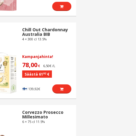
Chill Out Chardonnay
Australia BIB
4 × 300 cl 13.5%
Kampanjahinta!
78,00
6,50€ /L
€
92
Säästä 61
€
139,92€
Corvezzo Prosecco
Millesimato
6 × 75 cl 11.5%