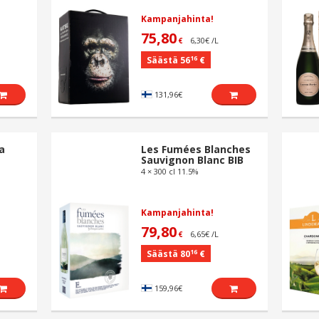
Kampanjahinta!
75,80
6,30€ /L
€
16
Säästä 56
€
131,96€
a
Les Fumées Blanches
Sauvignon Blanc BIB
4 × 300 cl 11.5%
Kampanjahinta!
79,80
L
6,65€ /L
€
16
Säästä 80
€
159,96€