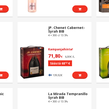
JP. Chenet Cabernet-
Syrah BIB
4 × 300 cl 13.5%
Kampanjahinta!
71,80
6,00€ /L
€
12
Säästä 68
€
139,92€
nic
La Mirada Tempranillo
Syrah BIB
4 × 300 cl 13.5%