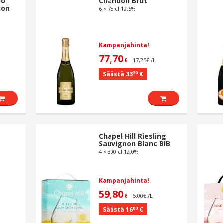
lo
Chandon Brut
non
6 × 75 cl 12.5%
Kampanjahinta!
77,70
17,25€ /L
€
30
Säästä 33
€
Chapel Hill Riesling
Sauvignon Blanc BIB
4 × 300 cl 12.0%
Kampanjahinta!
59,80
5,00€ /L
€
00
Säästä 16
€