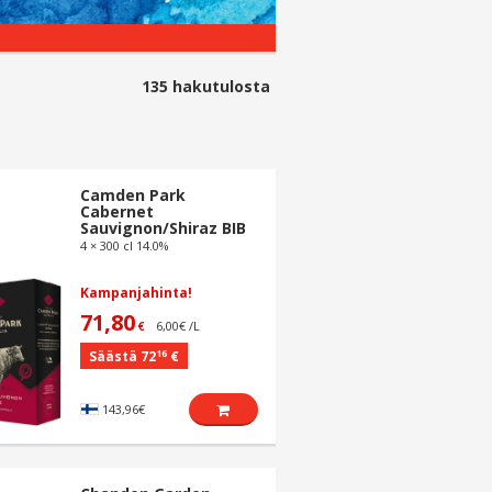
135
hakutulosta
Camden Park
Cabernet
Sauvignon/Shiraz BIB
4 × 300 cl 14.0%
Kampanjahinta!
71,80
6,00€ /L
€
16
Säästä 72
€
143,96€