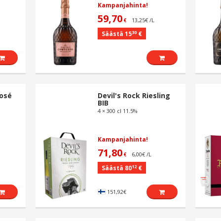
Kampanjahinta!
59,70
13,25€ /L
€
30
Säästä 15
€
Rosé
Devil's Rock Riesling
BIB
4 × 300 cl 11.5%
Kampanjahinta!
71,80
6,00€ /L
€
12
Säästä 80
€
151,92€