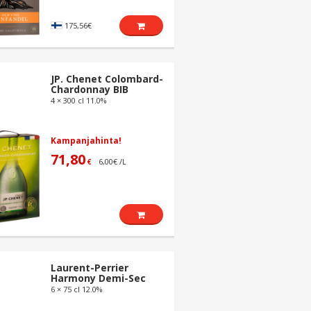
175,56€
JP. Chenet Colombard-
Chardonnay BIB
4 × 300 cl 11.0%
Kampanjahinta!
71,80
6,00€ /L
€
Laurent-Perrier
Harmony Demi-Sec
6 × 75 cl 12.0%