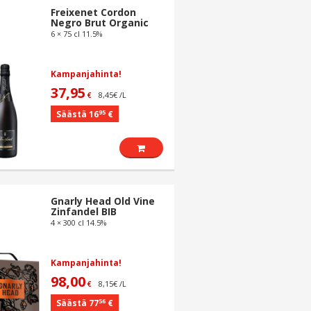
Freixenet Cordon
Negro Brut Organic
6 × 75 cl 11.5%
Kampanjahinta!
37,95
8,45€ /L
€
95
Säästä 16
€
Gnarly Head Old Vine
Zinfandel BIB
4 × 300 cl 14.5%
Kampanjahinta!
98,00
8,15€ /L
€
56
Säästä 77
€