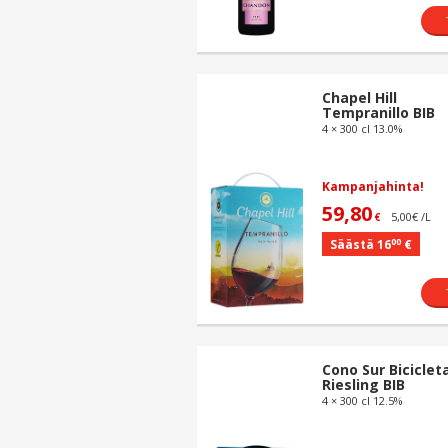
Chapel Hill
Tempranillo BIB
4 × 300 cl 13.0%
Kampanjahinta!
59,80
5,00€ /L
€
00
Säästä 16
€
Cono Sur Biciclet
Riesling BIB
4 × 300 cl 12.5%