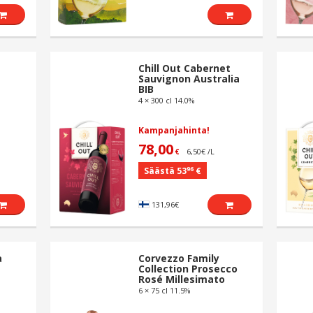
Chill Out Cabernet
Sauvignon Australia
BIB
4 × 300 cl 14.0%
Kampanjahinta!
78,00
6,50€ /L
€
96
Säästä 53
€
131,96€
a
Corvezzo Family
Collection Prosecco
Rosé Millesimato
6 × 75 cl 11.5%