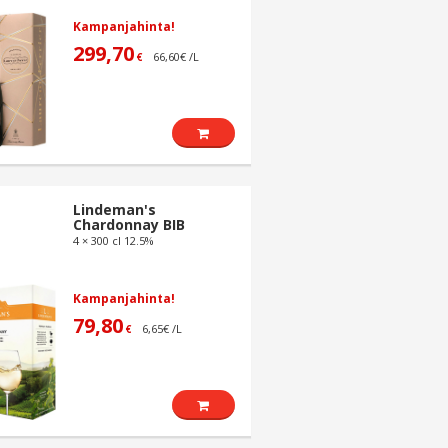
Kampanjahinta!
299,70
66,60€ /L
€
Lindeman's
Chardonnay BIB
4 × 300 cl 12.5%
Kampanjahinta!
79,80
6,65€ /L
€