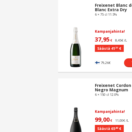
Freixenet Blanc d
Blanc Extra Dry
6 × 75 cl 11.5%
Kampanjahinta!
37,95
8,45€ /L
€
31
Säästä 41
€
79,26€
Freixenet Cordon
Negro Magnum
6 × 150 cl 12.0%
Kampanjahinta!
99,00
11,00€ /L
€
40
Säästä 65
€