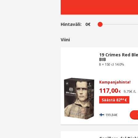
Hintaväli:
0€
Viini
19 Crimes Red Bl
BIB
8 × 150 cl 14.0%
Kampanjahinta!
117,00
9,75€ /L
€
84
Säästä 82
€
199,84€