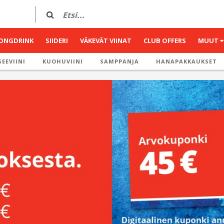
ONGDRINK
SIIDERI
VÄKEVÄT VIINAT
CLUB OFFERS
MUUT
EEVIINI
KUOHUVIINI
SAMPPANJA
HANAPAKKAUKSET