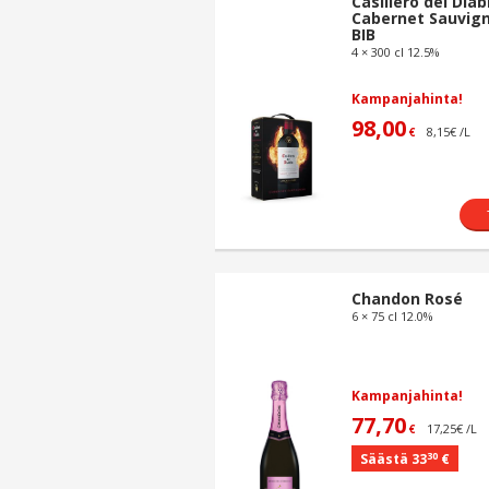
Casillero del Diab
Cabernet Sauvig
BIB
4 × 300 cl 12.5%
Kampanjahinta!
98,00
8,15€ /L
€
Chandon Rosé
6 × 75 cl 12.0%
Kampanjahinta!
77,70
17,25€ /L
€
30
Säästä 33
€