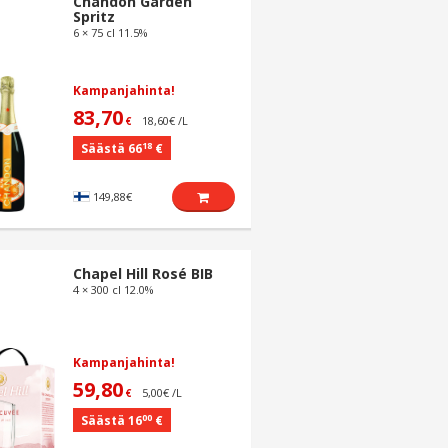
Chandon Garden
Spritz
6 × 75 cl 11.5%
Kampanjahinta!
83,70
18,60€ /L
€
18
Säästä 66
€
149,88€
Chapel Hill Rosé BIB
4 × 300 cl 12.0%
Kampanjahinta!
59,80
5,00€ /L
€
00
Säästä 16
€