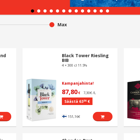
Max
end
Black Tower Riesling
BIB
4 × 300 cl 11.5%
Kampanjahinta!
87,80
7,30€ /L
€
36
Säästä 63
€
151,16€