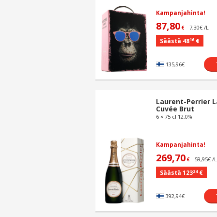
Kampanjahinta!
87,80
7,30€ /L
€
16
Säästä 48
€
135,96€
Laurent-Perrier L
Cuvée Brut
6 × 75 cl 12.0%
Kampanjahinta!
269,70
59,95€ /
€
24
Säästä 123
€
392,94€