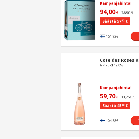
Kampanjahinta!
94,00
7,85€ /L
€
92
Säästä 57
€
151,92€
Cote des Roses 
6 × 75 cl 12.0%
Kampanjahinta!
59,70
13,25€ /L
€
18
Säästä 45
€
104,88€