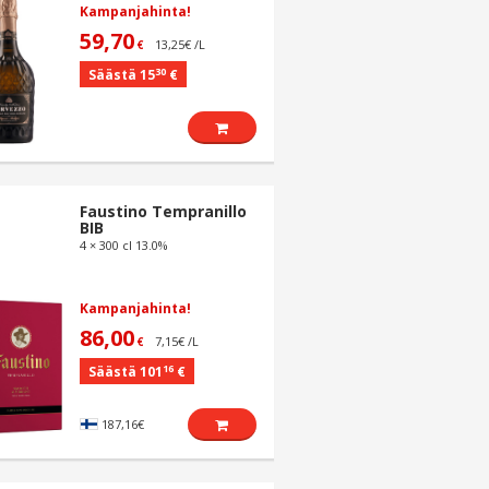
Kampanjahinta!
59,70
13,25€ /L
€
30
Säästä 15
€
Faustino Tempranillo
BIB
4 × 300 cl 13.0%
Kampanjahinta!
86,00
7,15€ /L
€
16
Säästä 101
€
187,16€