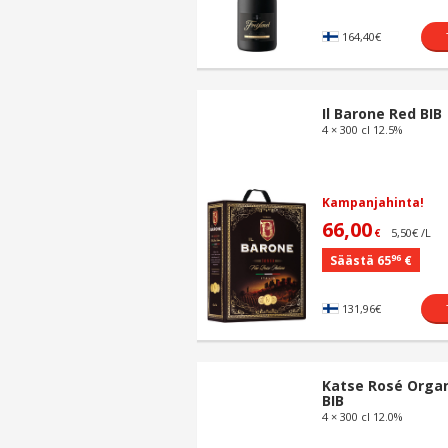
164,40€
Il Barone Red BIB
4 × 300 cl 12.5%
Kampanjahinta!
66,00
5,50€ /L
€
96
Säästä 65
€
131,96€
Katse Rosé Orga
BIB
4 × 300 cl 12.0%