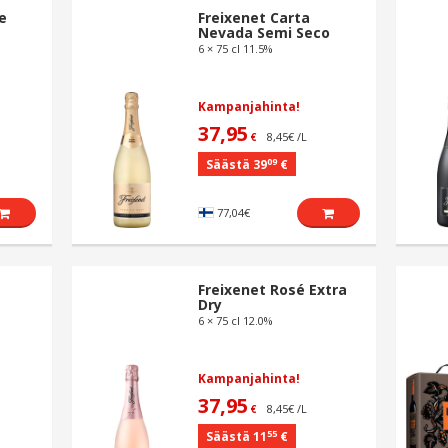
e
Freixenet Carta
Nevada Semi Seco
6 × 75 cl 11.5%
Kampanjahinta!
37,95
8,45€ /L
€
09
Säästä 39
€
77,04€
Freixenet Rosé Extra
Dry
6 × 75 cl 12.0%
Kampanjahinta!
37,95
8,45€ /L
€
55
Säästä 11
€