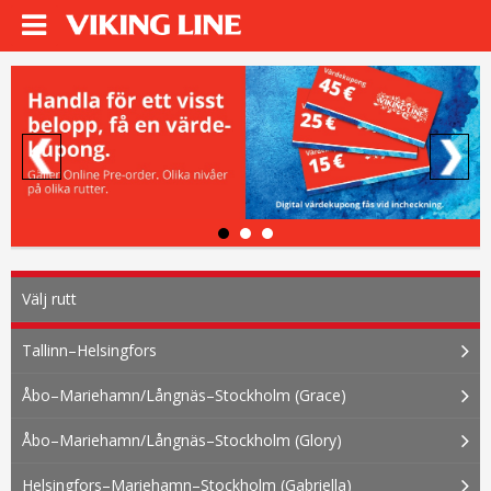
Välj rutt
Tallinn–Helsingfors
Åbo–Mariehamn/Långnäs–Stockholm (Grace)
Åbo–Mariehamn/Långnäs–Stockholm (Glory)
Helsingfors–Mariehamn–Stockholm (Gabriella)