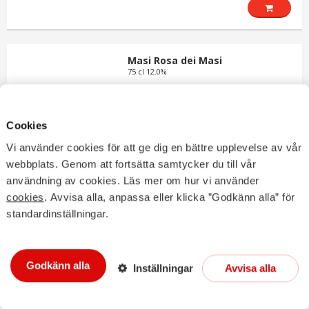
Masi Rosa dei Masi
75 cl 12.0%
Kampanjpris!
Cookies
9,95
13,25€ /L
€
Vi använder cookies för att ge dig en bättre upplevelse av vår
webbplats. Genom att fortsätta samtycker du till vår
användning av cookies. Läs mer om hur vi använder
cookies
. Avvisa alla, anpassa eller klicka ”Godkänn alla” för
standardinställningar.
Mezzacorona Teroldego Merlot
75 cl 13.0%
Godkänn alla
Inställningar
Avvisa alla