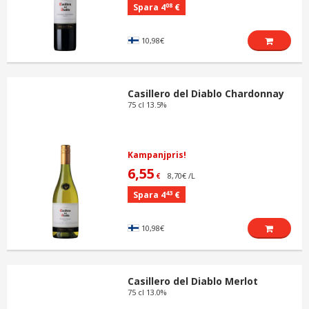
08
Spara 4
€
10,98€
Casillero del Diablo Chardonnay
75 cl 13.5%
Kampanjpris!
6,55
8,70€ /L
€
43
Spara 4
€
10,98€
Casillero del Diablo Merlot
75 cl 13.0%