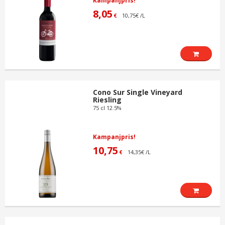
Kampanjpris!
8,05
10,75€ /L
€
Cono Sur Single Vineyard
Riesling
75 cl 12.5%
Kampanjpris!
10,75
14,35€ /L
€