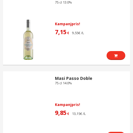
75 cl 13.0%
Kampanjpris!
7,15
9,55€ /L
€
Masi Passo Doble
75 cl 14.0%
Kampanjpris!
9,85
13,15€ /L
€