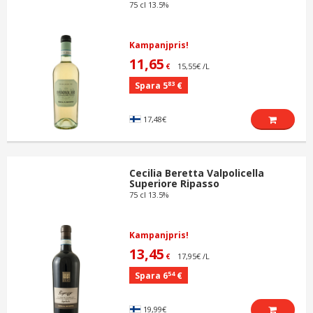
75 cl 13.5%
Kampanjpris!
11,65
15,55€ /L
€
83
Spara 5
€
17,48€
Cecilia Beretta Valpolicella
Superiore Ripasso
75 cl 13.5%
Kampanjpris!
13,45
17,95€ /L
€
54
Spara 6
€
19,99€