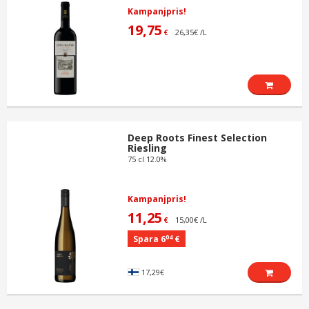
Kampanjpris!
19,75
26,35€ /L
€
Deep Roots Finest Selection
Riesling
75 cl 12.0%
Kampanjpris!
11,25
15,00€ /L
€
04
Spara 6
€
17,29€