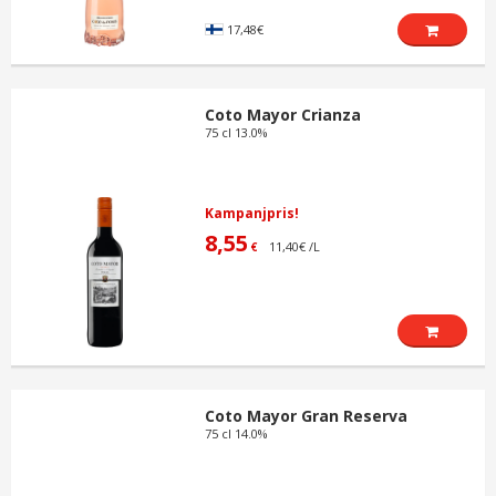
17,48€
Coto Mayor Crianza
75 cl 13.0%
Kampanjpris!
8,55
11,40€ /L
€
Coto Mayor Gran Reserva
75 cl 14.0%