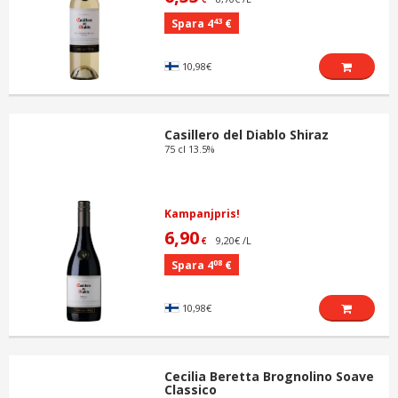
43
Spara 4
€
10,98€
Casillero del Diablo Shiraz
75 cl 13.5%
Kampanjpris!
6,90
9,20€ /L
€
08
Spara 4
€
10,98€
Cecilia Beretta Brognolino Soave
Classico