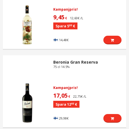
Kampanjpris!
9,45
12,60€ /L
€
03
Spara 5
€
14,48€
Beronia Gran Reserva
75 cl 14.5%
Kampanjpris!
17,05
22,75€ /L
€
93
Spara 12
€
29,98€