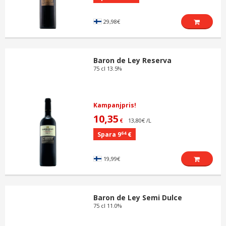
29,98€
Baron de Ley Reserva
75 cl 13.5%
Kampanjpris!
10,35
13,80€ /L
€
64
Spara 9
€
19,99€
Baron de Ley Semi Dulce
75 cl 11.0%