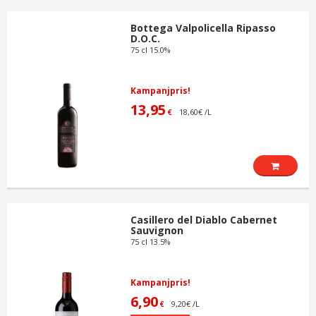
Bottega Valpolicella Ripasso
D.O.C.
75 cl 15.0%
Kampanjpris!
13,95
18,60€ /L
€
Casillero del Diablo Cabernet
Sauvignon
75 cl 13.5%
Kampanjpris!
6,90
9,20€ /L
€