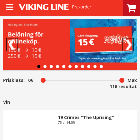
Pre-order
Prisklass:
0€
Max
116
resultat
Vin
19 Crimes "The Uprising"
75 cl 14.5%