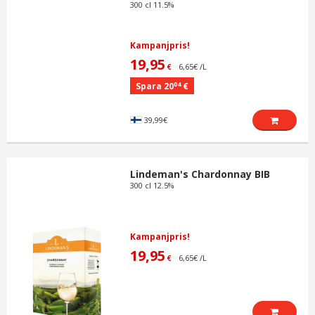
300 cl 11.5%
Kampanjpris!
19,95
6,65€ /L
€
04
Spara 20
€
39,99€
Lindeman's Chardonnay BIB
300 cl 12.5%
Kampanjpris!
19,95
6,65€ /L
€