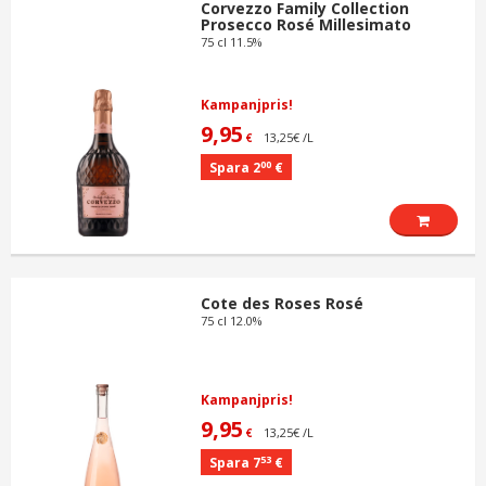
Corvezzo Family Collection
Prosecco Rosé Millesimato
75 cl 11.5%
Kampanjpris!
9,95
13,25€ /L
€
00
Spara 2
€
Cote des Roses Rosé
75 cl 12.0%
Kampanjpris!
9,95
13,25€ /L
€
53
Spara 7
€