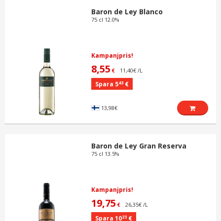
Baron de Ley Blanco
75 cl 12.0%
Kampanjpris!
8,55
11,40€ /L
€
43
Spara 5
€
13,98€
Baron de Ley Gran Reserva
75 cl 13.5%
Kampanjpris!
19,75
26,35€ /L
€
23
Spara 10
€