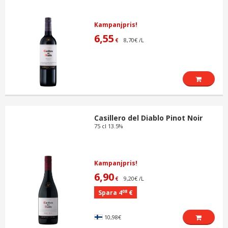
Kampanjpris!
6,55
8,70€ /L
€
Casillero del Diablo Pinot Noir
75 cl 13.5%
Kampanjpris!
6,90
9,20€ /L
€
08
Spara 4
€
10,98€