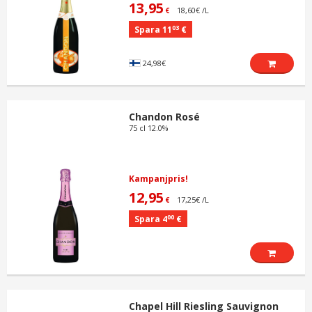
13,95
18,60€ /L
€
03
Spara 11
€
24,98€
Chandon Rosé
75 cl 12.0%
Kampanjpris!
12,95
17,25€ /L
€
00
Spara 4
€
Chapel Hill Riesling Sauvignon