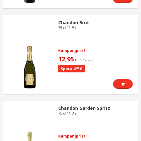
Chandon Brut
75 cl 12.5%
Kampanjpris!
12,95
17,25€ /L
€
00
Spara 4
€
Chandon Garden Spritz
75 cl 11.5%
Kampanjpris!