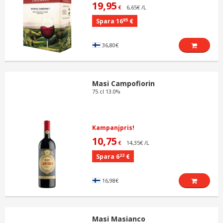
19,95
6,65€ /L
€
85
Spara 16
€
36,80€
Masi Campofiorin
75 cl 13.0%
Kampanjpris!
10,75
14,35€ /L
€
23
Spara 6
€
16,98€
Masi Masianco