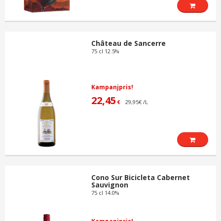
Château de Sancerre
75 cl 12.5%
Kampanjpris!
22,45
29,95€ /L
€
Cono Sur Bicicleta Cabernet
Sauvignon
75 cl 14.0%