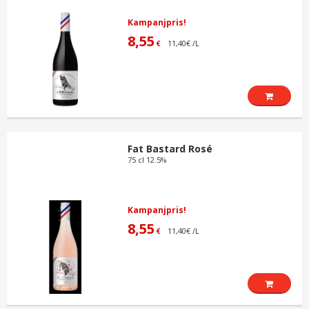
Kampanjpris!
8,55
11,40€ /L
€
Fat Bastard Rosé
75 cl 12.5%
Kampanjpris!
8,55
11,40€ /L
€