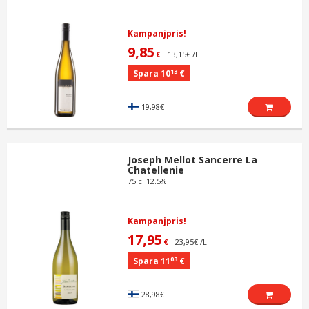
Kampanjpris!
9,85
13,15€ /L
€
13
Spara 10
€
19,98€
Joseph Mellot Sancerre La
Chatellenie
75 cl 12.5%
Kampanjpris!
17,95
23,95€ /L
€
03
Spara 11
€
28,98€