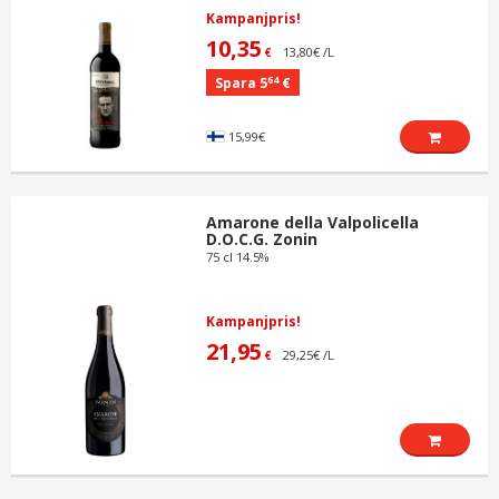
Kampanjpris!
10,35
13,80€ /L
€
64
Spara 5
€
15,99€
Amarone della Valpolicella
D.O.C.G. Zonin
75 cl 14.5%
Kampanjpris!
21,95
29,25€ /L
€