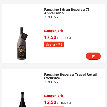
Faustino I Gran Reserva 75
Aniversario
75 cl 13.5%
Kampanjpris!
17,50
23,35€ /L
€
00
Spara 4
€
Faustino Reserva Travel Retail
Exclusive
75 cl 13.5%
Kampanjpris!
12,50
16,65€ /L
€