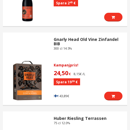
45
Spara 2
€
Gnarly Head Old Vine Zinfandel
BIB
300 cl 14.5%
Kampanjpris!
24,50
8,15€ /L
€
39
Spara 19
€
43,89€
Huber Riesling Terrassen
75 cl 12.0%