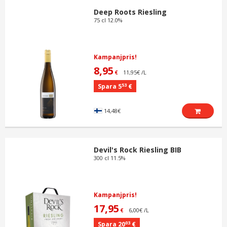
Deep Roots Riesling
75 cl 12.0%
Kampanjpris!
8,95
11,95€ /L
€
53
Spara 5
€
14,48€
Devil's Rock Riesling BIB
300 cl 11.5%
Kampanjpris!
17,95
6,00€ /L
€
03
Spara 20
€