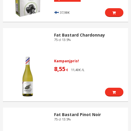
37,98€
Fat Bastard Chardonnay
75 cl 13.5%
Kampanjpris!
8,55
11,40€ /L
€
Fat Bastard Pinot Noir
75 cl 13.5%