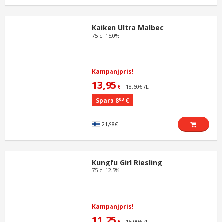
Kaiken Ultra Malbec
75 cl 15.0%
Kampanjpris!
13,95
18,60€ /L
€
03
Spara 8
€
21,98€
Kungfu Girl Riesling
75 cl 12.5%
Kampanjpris!
11,25
15,00€ /L
€