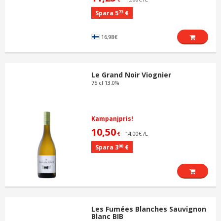
73
Spara 5
€
16,98€
Le Grand Noir Viognier
75 cl 13.0%
Kampanjpris!
10,50
14,00€ /L
€
00
Spara 3
€
Les Fumées Blanches Sauvignon
Blanc BIB